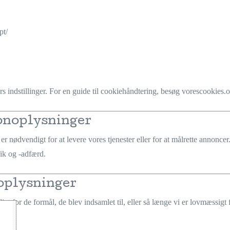
pt/
rs indstillinger. For en guide til cookiehåndtering, besøg
vorescookies
.
sonoplysninger
 er nødvendigt for at levere vores tjenester eller for at målrette annonc
fik og -adfærd.
oplysninger
t for de formål, de blev indsamlet til, eller så længe vi er lovmæssigt 