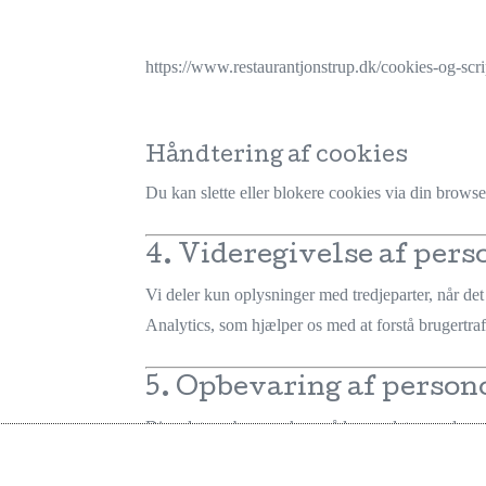
https://www.restaurantjonstrup.dk/cookies-og-scri
Håndtering af cookies
Du kan slette eller blokere cookies via din browse
4. Videregivelse af per
Vi deler kun oplysninger med tredjeparter, når det
Analytics, som hjælper os med at forstå brugertra
5. Opbevaring af person
Dine data opbevares kun, så længe det er nødvendig
ikke længere er nødvendige, slettes de sikkert.