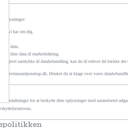
sonoplysninger:
nger vi har om dig.
t dine data.
se af dine data til markedsføring.
 har givet samtykke til databehandling, kan du til enhver tid trække det 
nfo
@restaurantjonstrup
.dk
. Ønsker du at klage over vores databehandli
foranstaltninger for at beskytte dine oplysninger mod uautoriseret adgan
beskyttelsesniveau.
vspolitikken