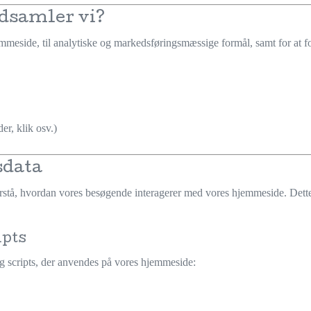
ndsamler vi?
mmeside, til analytiske og markedsføringsmæssige formål, samt for at f
r, klik osv.)
sdata
forstå, hvordan vores besøgende interagerer med vores hjemmeside. Dette
ipts
og scripts, der anvendes på vores hjemmeside: