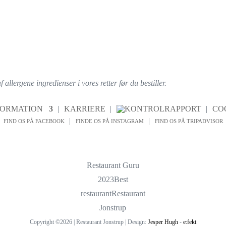
llergene ingredienser i vores retter før du bestiller.
FORMATION
KARRIERE
CO
FIND OS PÅ FACEBOOK
FINDE OS PÅ INSTAGRAM
FIND OS PÅ TRIPADVISOR
Restaurant Guru
2023
Best
restaurant
Restaurant
Jonstrup
Copyright ©2026 | Restaurant Jonstrup | Design:
Jesper Hugh
-
e:fekt