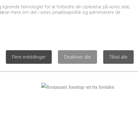
lignende teknologier for at forbedre din oplevelse på vores side,
læse mere om det i vores privatlivspolitik og administrere dit
ÅBNINGSTIDER
Tirsdag-Lørdag 17.30 – 22.00
Søndag
Kl.: 10.30 – 13.30
Flere indstillinger
Deaktiver alle
Tillad alle
Åben alle dage for selskaber ring og få et tilbu
18.00)