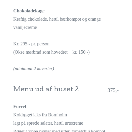
Chokoladekage
Kraftig chokolade, hertil bærkompot og orange
vaniljecreme
Kr. 295,- pr. person
(Okse mørbrad som hovedret + kr. 150,-)
(minimum 2 kuverter)
Menu ud af huset 2
375,-
Forret
Koldrøget laks fra Bornholm
lagt på sprøde salater, hertil urtecreme
Røget Coppa pyntet med urter, tomatchili kompot