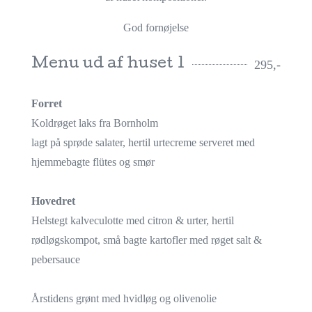
God fornøjelse
Menu ud af huset 1
295,-
Forret
Koldrøget laks fra Bornholm
lagt på sprøde salater, hertil urtecreme serveret med
hjemmebagte flütes og smør
Hovedret
Helstegt kalveculotte med citron & urter, hertil
rødløgskompot, små bagte kartofler med røget salt &
pebersauce
Årstidens grønt med hvidløg og olivenolie