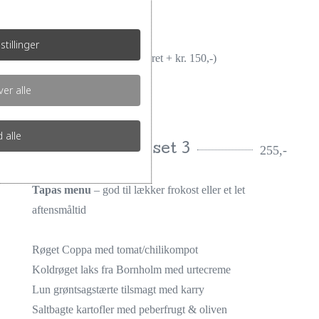
Kr. 375,- pr. person
stillinger
(Okse mørbrad som hovedret + kr. 150,-)
er alle
(minimum 10 kuverter)
d alle
Menu ud af huset 3
255,-
Tapas menu
– god til lækker frokost eller et let
aftensmåltid
Røget Coppa med tomat/chilikompot
Koldrøget laks fra Bornholm med urtecreme
Lun grøntsagstærte tilsmagt med karry
Saltbagte kartofler med peberfrugt & oliven