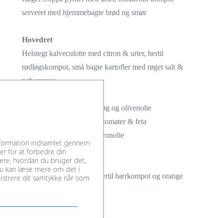
serveret med hjemmebagte brød og smør
Hovedret
Helstegt kalveculotte med citron & urter, hertil
rødløgskompot, små bagte kartofler med røget salt &
pebersauce
Årstidens grønt med hvidløg og olivenolie
Bulgur vendt med syltede tomater & feta
Grøn salater vendt med citronolie
information indsamlet gennem
r for at forbedre din
sere, hvordan du bruger det,
Ost & Dessert
Du kan læse mere om det i
Kraftig chokolade kage, hertil bærkompot og orange
inistrere dit samtykke når som
vaniljecreme
3 slags ost & kiks