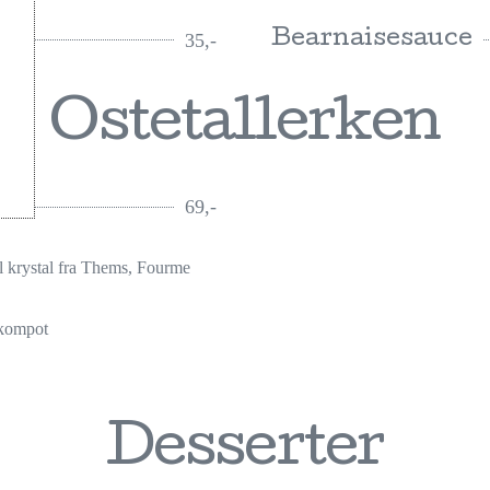
Bearnaisesauce
35,-
Ostetallerken
69,-
l krystal fra Thems, Fourme
ekompot
Desserter