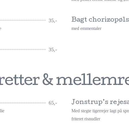
Bagt chorizopøl
35,-
e
med emmentaler
35,-
retter & mellemre
Jonstrup’s rejes
65,-
lie
Med stegte tigerrejer lagt på spr
friteret risnudler