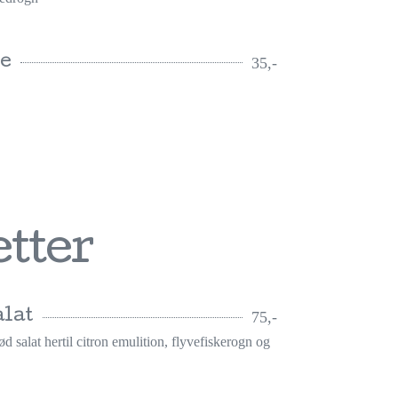
se
35,-
tter
alat
75,-
ød salat hertil citron emulition, flyvefiskerogn og