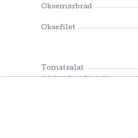
Oksemørbrad
Oksefilet
Tomatsalat
med salatost oliven rødløg og urter
Blomkål salat
vendt i trøffelolie og havtorn og croutons