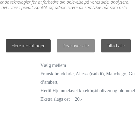
de teknologier for at forbedre din oplevelse på vores side, analysere,
t i vores privatlivspolitik og administrere dit samtykke når som helst.
Rødvinssauce
Flere indstillinger
Deaktiver alle
Tillad alle
Ost tallerken
Vælg mellem
Fransk bondebrie, Altesse(rødkit), Manchego, Gu
d’ambert,
Hertil Hjemmelavet knækbrød oliven og blomm
Ekstra slags ost + 20,-