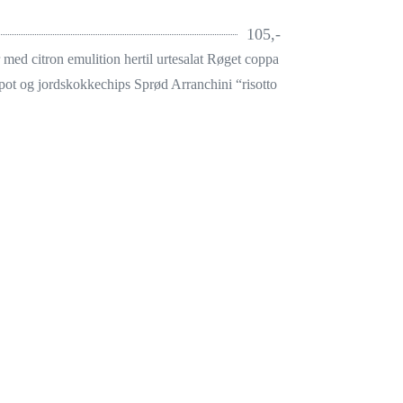
105,-
r med citron emulition hertil urtesalat Røget coppa
ot og jordskokkechips Sprød Arranchini “risotto