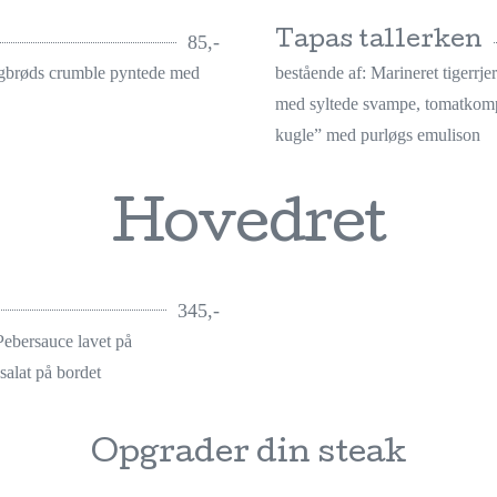
Tapas tallerken
85,-
rugbrøds crumble pyntede med
bestående af: Marineret tigerrje
med syltede svampe, tomatkomp
kugle” med purløgs emulison
Hovedret
345,-
ebersauce lavet på
salat på bordet
Opgrader din steak