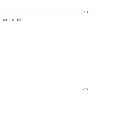
75,-
elnødcrumble
25,-