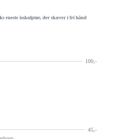
s eneste isskulptør, der skærer i fri hånd
100,-
45,-
redrogn