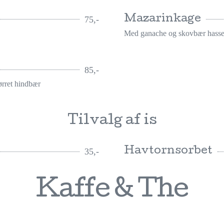
Mazarinkage
75,-
Med ganache og skovbær hass
85,-
ørret hindbær
Tilvalg af is
Havtornsorbet
35,-
Kaffe & The