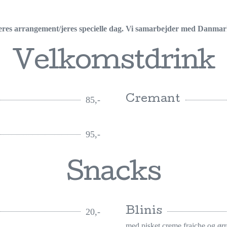
l jeres arrangement/jeres specielle dag. Vi samarbejder med Danmark
Velkomstdrink
Cremant
85,-
95,-
Snacks
Blinis
20,-
med pisket creme fraiche og ør