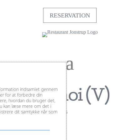
RESERVATION
information indsamlet gennem
Pak choi (V)
r for at forbedre din
sere, hvordan du bruger det,
Du kan læse mere om det i
inistrere dit samtykke når som
af
TeamJonstrup
|
aug 5, 2025