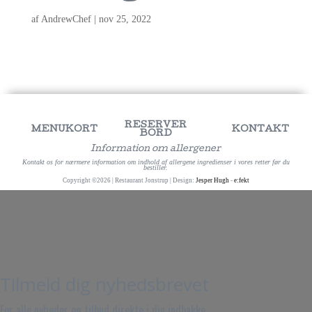
af
AndrewChef
|
nov 25, 2022
RESERVER
MENUKORT
KONTAKT
BORD
Information om allergener
Kontakt os for nærmere information om indhold af allergene ingredienser i vores retter før du
bestiller.
Copyright ©2026 | Restaurant Jonstrup | Design:
Jesper Hugh
-
e:fekt
Tilmeld dig nyhedsbrevet
For alle nyheder og tilbud direkte i din indbakke.