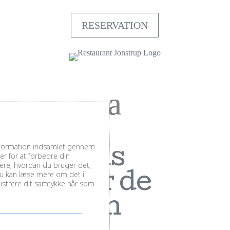
RESERVATION
information indsamlet gennem
Chablis
r for at forbedre din
sere, hvordan du bruger det,
Du kan læse mere om det i
Cellier de
inistrere dit samtykke når som
Valvan