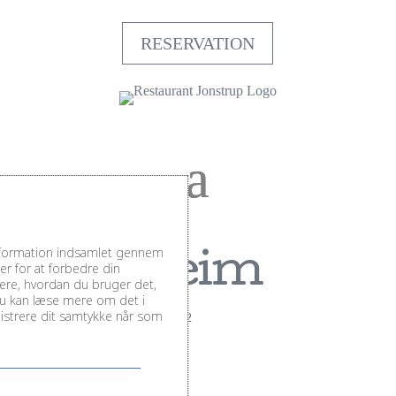
RESERVATION
information indsamlet gennem
Bestheim
r for at forbedre din
sere, hvordan du bruger det,
Du kan læse mere om det i
inistrere dit samtykke når som
af
AndrewChef
|
nov 16, 2022