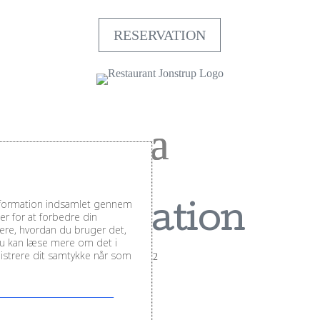
RESERVATION
information indsamlet gennem
Destination
r for at forbedre din
sere, hvordan du bruger det,
Du kan læse mere om det i
inistrere dit samtykke når som
af
TeamJonstrup
|
apr 28, 2022