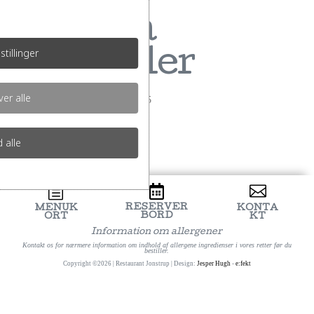
Ekstra
stillinger
kartofler
er alle
af
TeamJonstrup
|
aug 5, 2025
d alle
h


RESERVER
MENUK
KONTA
BORD
ORT
KT
Information om allergener
Kontakt os for nærmere information om indhold af allergene ingredienser i vores retter før du
bestiller.
Copyright ©2026 | Restaurant Jonstrup | Design:
Jesper Hugh
-
e:fekt