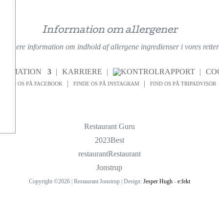
Information om allergener
nærmere information om indhold af allergene ingredienser i vores retter f
FORMATION
KARRIERE
CO
FIND OS PÅ FACEBOOK
FINDE OS PÅ INSTAGRAM
FIND OS PÅ TRIPADVISOR
Restaurant Guru
2023
Best
restaurant
Restaurant
Jonstrup
Copyright ©2026 | Restaurant Jonstrup | Design:
Jesper Hugh
-
e:fekt