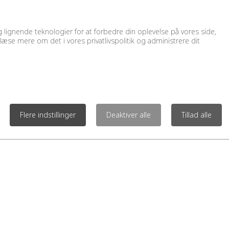
lignende teknologier for at forbedre din oplevelse på vores side,
læse mere om det i vores privatlivspolitik og administrere dit
Kontakt os for 
KONTAKT
FIND VEJ
IN
Flere indstillinger
Deaktiver alle
Tillad alle