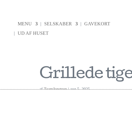
MENU
SELSKABER
GAVEKORT
UD AF HUSET
Grillede tig
af
TeamJonstrup
|
aug 5, 2025