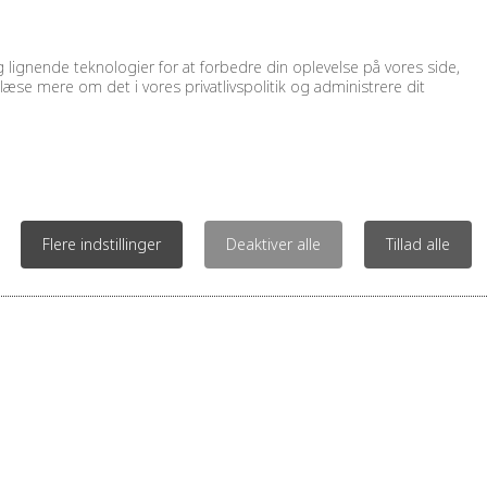
lignende teknologier for at forbedre din oplevelse på vores side,
læse mere om det i vores privatlivspolitik og administrere dit
Kontakt os for 
KONTAKT
FIND VEJ
IN
Flere indstillinger
Deaktiver alle
Tillad alle