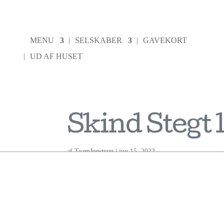
MENU
SELSKABER
GAVEKORT
UD AF HUSET
Skind Stegt 
af
TeamJonstrup
|
jun 15, 2022