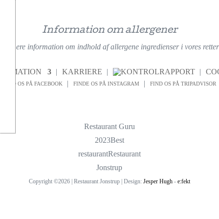
Information om allergener
nærmere information om indhold af allergene ingredienser i vores retter f
FORMATION
KARRIERE
CO
FIND OS PÅ FACEBOOK
FINDE OS PÅ INSTAGRAM
FIND OS PÅ TRIPADVISOR
Restaurant Guru
2023
Best
restaurant
Restaurant
Jonstrup
Copyright ©2026 | Restaurant Jonstrup | Design:
Jesper Hugh
-
e:fekt