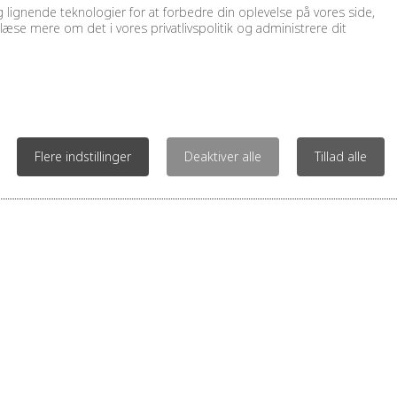
lignende teknologier for at forbedre din oplevelse på vores side,
læse mere om det i vores privatlivspolitik og administrere dit
Kontakt os for 
KONTAKT
FIND VEJ
Flere indstillinger
Deaktiver alle
Tillad alle