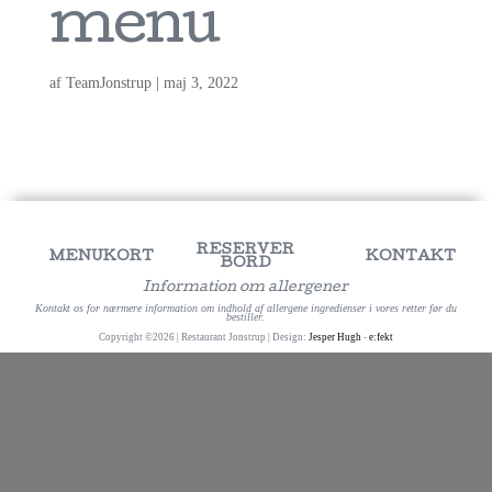
menu
af
TeamJonstrup
|
maj 3, 2022
RESERVER
MENUKORT
KONTAKT
BORD
Information om allergener
Kontakt os for nærmere information om indhold af allergene ingredienser i vores retter før du
bestiller.
Copyright ©2026 | Restaurant Jonstrup | Design:
Jesper Hugh
-
e:fekt