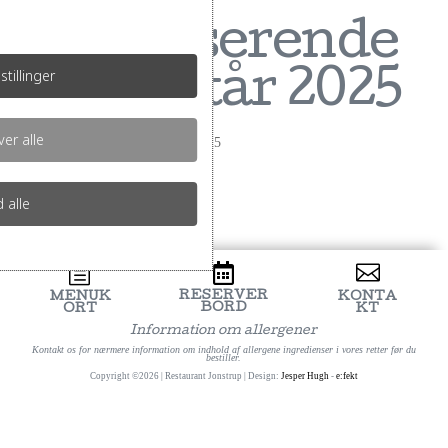
Mousserende
stillinger
vin nytår 2025
er alle
af
TeamJonstrup
|
okt 30, 2025
d alle
h


RESERVER
MENUK
KONTA
BORD
ORT
KT
Information om allergener
Kontakt os for nærmere information om indhold af allergene ingredienser i vores retter før du
bestiller.
Copyright ©2026 | Restaurant Jonstrup | Design:
Jesper Hugh
-
e:fekt