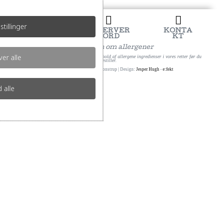
h


stillinger
MENUK
RESERVER
KONTA
ORT
BORD
KT
Information om allergener
er alle
Kontakt os for nærmere information om indhold af allergene ingredienser i vores retter før du
bestiller.
Copyright ©2026 | Restaurant Jonstrup | Design:
Jesper Hugh
-
e:fekt
d alle