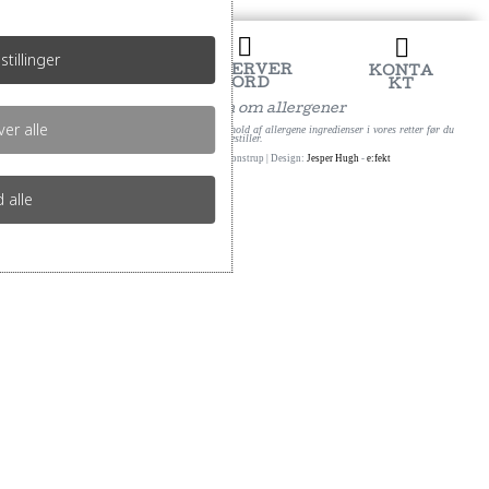
h


stillinger
RESERVER
MENUK
KONTA
BORD
ORT
KT
Information om allergener
er alle
Kontakt os for nærmere information om indhold af allergene ingredienser i vores retter før du
bestiller.
Copyright ©2026 | Restaurant Jonstrup | Design:
Jesper Hugh
-
e:fekt
d alle