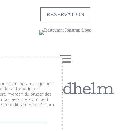
RESERVATION
information indsamlet gennem
Schwedhelm
r for at forbedre din
sere, hvordan du bruger det,
Du kan læse mere om det i
inistrere dit samtykke når som
af
TeamJonstrup
|
maj 3, 2022