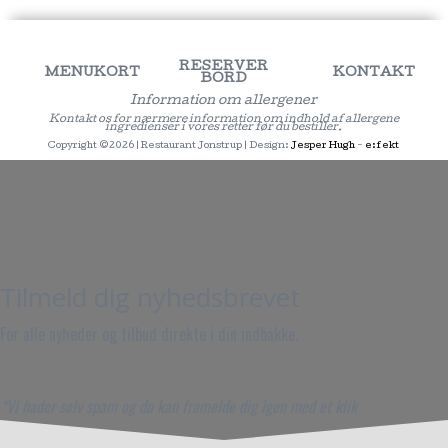
RESERVER
MENUKORT
KONTAKT
BORD
Information om allergener
Kontakt os for nærmere information om indhold af allergene
ingredienser i vores retter før du bestiller.
Copyright ©2026 | Restaurant Jonstrup | Design:
Jesper Hugh
-
e:fekt
Tilmeld dig nyhedsbrevet
For alle nyheder og tilbud direkte i din indbakke.
*Vi hader selv spam og du kan framelde dig igen med et klik