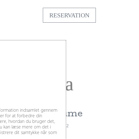
RESERVATION
information indsamlet gennem
Pouilly-Fume
r for at forbedre din
sere, hvordan du bruger det,
af
TeamJonstrup
|
apr 28, 2022
Du kan læse mere om det i
inistrere dit samtykke når som