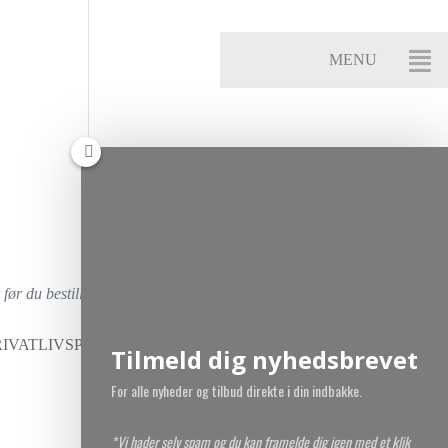
ør du bestiller.
IVATLIVSPOLITIK
Tilmeld dig nyhedsbrevet
For alle nyheder og tilbud direkte i din indbakke.
*Vi hader selv spam og du kan framelde dig igen med et klik