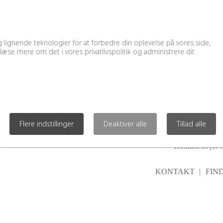
Solluna Priorat
af
TeamJonstrup
|
maj 3, 2022
lignende teknologier for at forbedre din oplevelse på vores side,
læse mere om det i vores privatlivspolitik og administrere dit
Los Corrales de Mon
af
TeamJonstrup
|
maj 3, 2022
Flere indstillinger
Deaktiver alle
Tillad alle
Kontakt os for 
KONTAKT
FIND