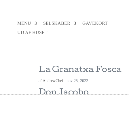
MENU
SELSKABER
GAVEKORT
UD AF HUSET
La Granatxa Fosca
af
AndrewChef
|
nov 25, 2022
Don Jacobo
af
AndrewChef
|
nov 25, 2022
Don Jacobo
af
AndrewChef
|
nov 25, 2022