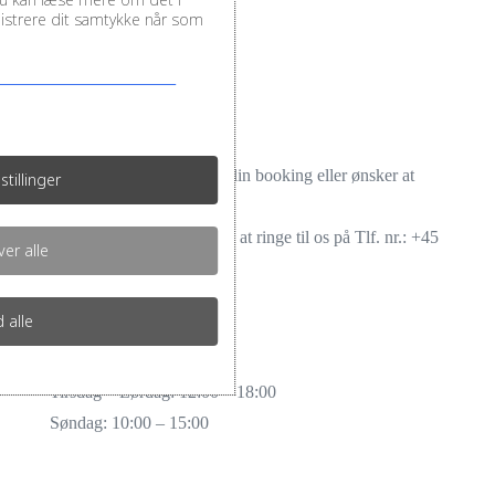
inistrere dit samtykke når som
Tak for din reservation!
Vi glæder os til dig.
Hvis du har spørgsmål til din booking eller ønsker at
stillinger
ændre noget,
er du meget velkommen til at ringe til os på Tlf. nr.:
+45
er alle
4465 7540
.
d alle
Telefontider:
Mandag: Lukket
Tirsdag – Lørdag: 12:00 – 18:00
Søndag: 10:00 – 15:00